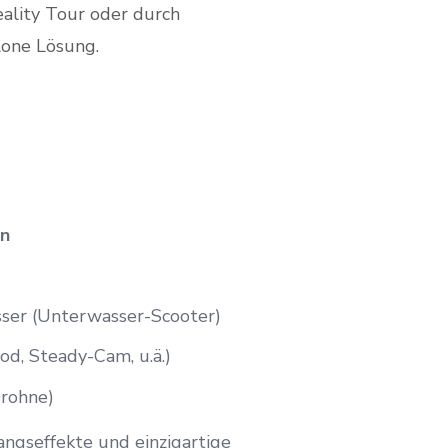
eality Tour oder durch
lone Lösung.
en
ser (Unterwasser-Scooter)
od, Steady-Cam, u.ä.)
Drohne)
ngseffekte und einzigartige