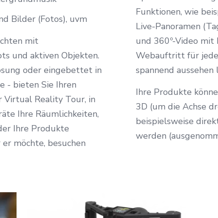
Funktionen, wie bei
nd Bilder (Fotos), uvm
Live-Panoramen (Ta
ichten mit
und 360º-Video mit
ts und aktiven Objekten.
Webauftritt für jed
ösung oder eingebettet in
spannend aussehen l
 - bieten Sie Ihren
Ihre Produkte könne
 Virtual Reality Tour, in
3D (um die Achse dr
räte Ihre Räumlichkeiten,
beispielsweise direk
der Ihre Produkte
werden (ausgenomme
 er möchte, besuchen