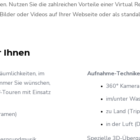
hen.
Nutzen Sie die zahlreichen Vorteile einer Virtual R
Bilder oder Videos auf Ihrer Webseite oder als standa
r Ihnen
äumlichkeiten, im
Aufnahme-Technik
mmer Sie wünschen,
360° Kamera
0º-Touren mit Einsatz
im/unter Was
zu Land (Trip
oramen)
in der Luft (
Spezielle 3D-Überga
tergrundmusik